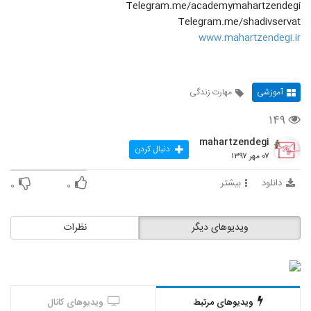
Telegram.me/academymahartzendegi
Telegram.me/shadivservat
www.mahartzendegi.ir
آموزشی
مهارت زندگی
۱۴۹
mahartzendegi
دنبال کردن
۰۷ مهر ۱۳۹۷
دانلود
بیشتر
۰
۰
ویدیوهای دیگر
نظرات
ویدیوهای مرتبط
ویدیوهای کانال