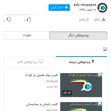
adv-moqeyse
دنبال کردن
۱۲ اسفند ۱۳۹۷
دانلود
بیشتر
۰
۰
ویدیوهای دیگر
نظرات
ویدیوهای مرتبط
ویدیوهای کانال
کلیپ تولد فضای باز کودک
limageir
۵۶ بازدید
۰۴:۰۹
کلیپ زایمان و بیمارستان
limageir