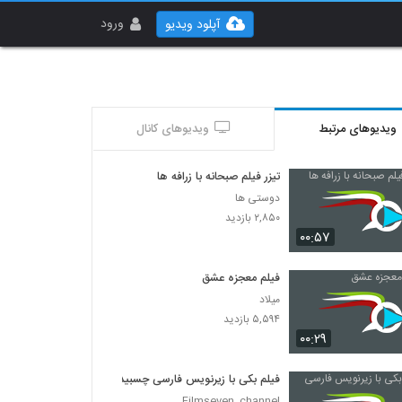
ورود
آپلود ویدیو
ویدیوهای مرتبط
ویدیوهای کانال
تیزر فیلم صبحانه با زرافه ها
دوستی ها
۲,۸۵۰ بازدید
۰۰:۵۷
فیلم معجزه عشق
میلاد
۵,۵۹۴ بازدید
۰۰:۲۹
فیلم بکی با زیرنویس فارسی چسبیده
Filmseven_channel