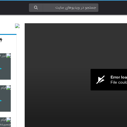
Error lo
File coul