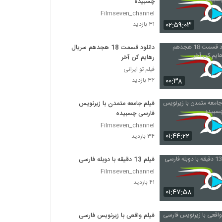
چسبیده
Filmseven_channel
۰۲:۵۹:۰۳
۳۱ بازدید
دانلود قسمت 18 هجدهم سریال
رهایم کن آخر
فیلم تو ایرانی
۰۰:۳۸
۳۲ بازدید
فیلم جامعه متمدن با زیرنویس
فارسی چسبیده
Filmseven_channel
۰۱:۴۴:۲۲
۳۴ بازدید
فیلم 13 دقیقه با دوبله فارسی
Filmseven_channel
۴۱ بازدید
۰۱:۴۷:۵۸
فیلم واقعی با زیرنویس فارسی