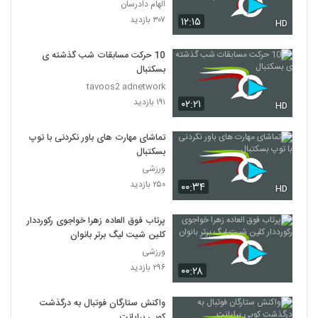
Episode 38 short cut
الهام دادرسان
۳۰۷ بازدید
۱۲:۱۵
HD
10 حرکت مسابقات شب گذشته ی
بسکتبال
tavoos2 adnetwork
۱۹۱ بازدید
۰۲:۲۱
HD
تماشای مهارت های باور نکردنی با توپ
بسکتبال
ورزشی
۲۵۰ بازدید
۰۰:۳۴
HD
پرتاب فوق‌ العاده زهرا خواجوی رکورددار
کلین شیت لیگ برتر بانوان
ورزشی
۲۹۶ بازدید
۰۰:۲۸
واکنش ستارگان فوتبال به درگذشت
کوبی برایانت