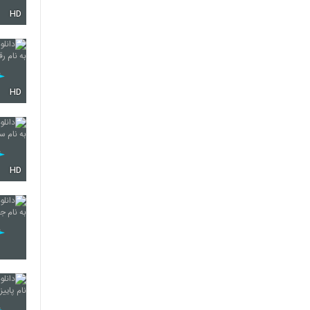
HD
2112
2113
HD
2114
HD
2115
2116
2117