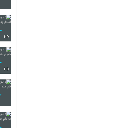
2107
HD
2108
2109
HD
2110
2111