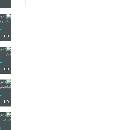
2101
2102
HD
2103
HD
2104
HD
2105
2106