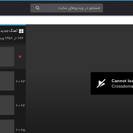
2090
آهنگ جدید 4
2091
۶۶۵۸
۲۰۹۲
از
وید
Cannot lo
2093
Crossdomai
2094
2095