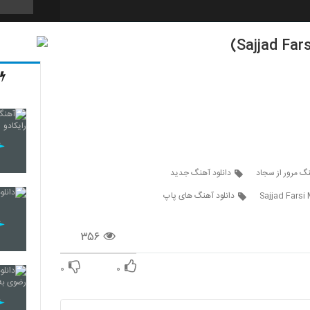
2096
2097
2098
نگ مرور از سجاد
دانلود آهنگ جدید
Sajjad Farsi
دانلود آهنگ های پاپ
2099
۳۵۶
۰
۰
2100