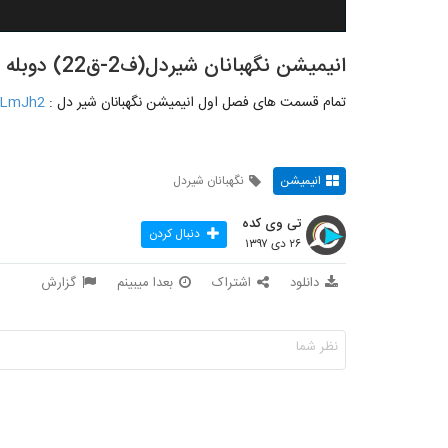
انیمیشن نگهبانان شیردل(ف2-ق22) دوبله
تمام قسمت های فصل اول انیمیشن نگهبانان شیر دل :
/kLmJh2
انیمیشن
نگهبانان شیردل
تی وی کده
دنبال کردن
۲۶ دی ۱۳۹۷
دانلود
اشتراک
بعدا میبینم
گزارش