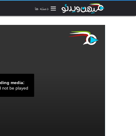
دسته ها
ading media:
d not be played