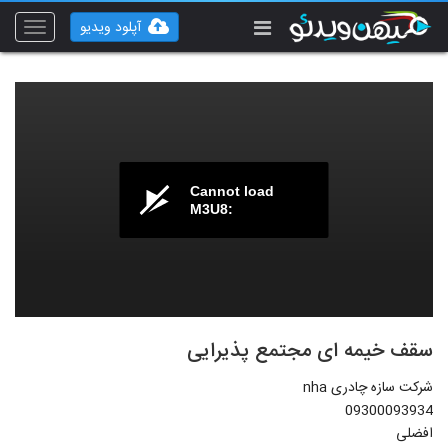
آپلود ویدیو
Toggle
vigation
Cannot load
M3U8:
سقف خیمه ای مجتمع پذیرایی
شرکت سازه چادری nha
09300093934
افضلی