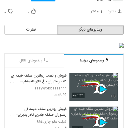
۰۹ آذر ۱۴۰۰
دانلود
بیشتر
۰
۰
ویدیوهای دیگر
نظرات
ویدیوهای مرتبط
ویدیوهای کانال
فروش و نصب زیباترین سقف خیمه ای
کافه رستوران باغ تالار-کافیشاپ-
فستفود-رستوران باغ
saayyybbbaaaannn
۱۵ بازدید
۰۰:۳۳
HD
فروش بهترین سقف خیمه ای
رستوران-سقف چادری تالار پذیرای-
سقف کابلی کافه رستوران
شرکت سازه چاری غشا
۱۴ بازدید