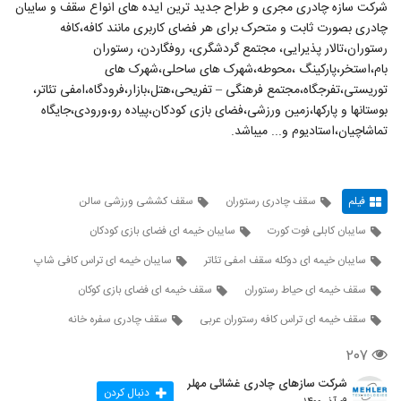
شرکت سازه چادری مجری و طراح جدید ترین ایده های انواع سقف و سایبان
چادری بصورت ثابت و متحرک برای هر فضای کاربری مانند کافه،کافه
رستوران،تالار پذیرایی، مجتمع گردشگری، روفگاردن، رستوران
بام،استخر،پارکینگ ،محوطه،شهرک های ساحلی،شهرک های
توریستی،تفرجگاه،مجتمع فرهنگی – تفریحی،هتل،بازار،فرودگاه،امفی تئاتر،
بوستانها و پارکها،زمین ورزشی،فضای بازی کودکان،پیاده رو،ورودی،جایگاه
تماشاچیان،استادیوم و... میباشد.
فیلم
سقف چادری رستوران
سقف کششی ورزشی سالن
سایبان کابلی فوت کورت
سایبان خیمه ای فضای بازی کودکان
سایبان خیمه ای دوکله سقف امفی تئاتر
سایبان خیمه ای تراس کافی شاپ
سقف خیمه ای حیاط رستوران
سقف خیمه ای فضای بازی کوکان
سقف خیمه ای تراس کافه رستوران عربی
سقف چادری سفره خانه
۲۰۷
شرکت سازهای چادری غشائی مهلر
دنبال کردن