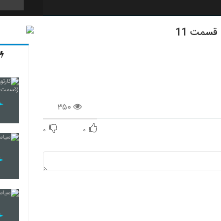
84
85
۳۵۰
86
۰
۰
87
88