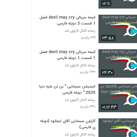
انیمیشن‌ باب اسفنجی شلوار مکعبی فصل ۵
۰۲:۱۱
قسمت 20 پایانی
۱,۳۲۷ بازدید
انیمه سریالی devil may cry فصل
1 قسمت 3 دوبله فارسی
دانلود باب اسفنجی: هیولای دریا دوبله فارسی
رسانه کانال کارتون لند
SpongeBob: Sea Monster
۲۳:۵۸
۲۲۹ بازدید
۴۲۴ بازدید
دانلود انیمیشن باب اسفنجی: باب پاکیزه با دوبله
انیمه سریالی devil may cry فصل
فارسی SpongeBob: Clean Bob
1 قسمت 1 دوبله فارسی
۴۷۲ بازدید
رسانه کانال کارتون لند
۲۴:۳۰
۲۳۲ بازدید
دانلود رایگان انیمیشن کوتاه زمانی برای بلوط
نیست No Time For Nuts 2006 BluRay
انیمیشن سینمایی " بن تن علیه دنیا
۲۴۵ بازدید
2020 " دوبله فارسی
رسانه کانال کارتون لند
دانلود رایگان دوبله فارسی انیمیشن قهرمانی به
نام کوآلا The Outback 2012 BluRay
۰۱:۱۲:۴۳
۳۴۱ بازدید
۲۷۲ بازدید
کارتون سینمایی آقای ایچابود (دوبله
کارتون مستربین جدید 2018(@crtoonland)
ی فارسی)
با کیفیت HD
رسانه کانال کارتون لند
۶۵۵ بازدید