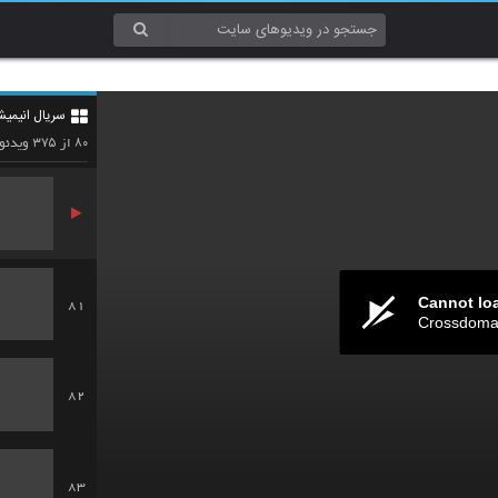
78
سریال انیمیش
79
۳۷۵
۸۰
از
ویدئو
Cannot lo
81
Crossdomai
82
83