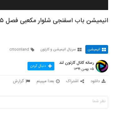
انیمیشن‌ باب اسفنجی شلوار مکعبی فصل ۵ قسمت 11
انیمیشن
سریال انیمیشن و کارتون
crtoonland
رسانه کانال کارتون لند
دنبال کردن
۰۵ بهمن ۱۳۹۹
دانلود
اشتراک
بعدا میبینم
گزارش