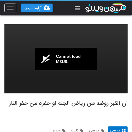
آپلود ویدیو
Toggle
vigation
Cannot load
M3U8:
ان القبر روضه من ریاض الجنه او حفره من حفر النار
مذهبی
مذهبی
کلیپ
ویدیو