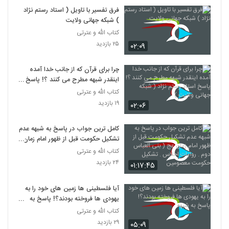
فرق تفسیر با تاویل ( استاد رستم نژاد
) شبکه جهانی ولایت
کتاب الله و عترتی
۲۵ بازدید
۰۲:۰۹
چرا برای قرآن که از جانب خدا آمده
اینقدر شبهه مطرح می کنند ؟! پاسخ
استاد رستم نژاد ( شبکه جهانی ولایت )
کتاب الله و عترتی
۱۹ بازدید
۰۲:۰۶
کامل ترین جواب در پاسخ به شبهه عدم
تشکیل حکومت قبل از ظهور امام زمان
عج ( بنی العباس دوم . روایات احلاس
کتاب الله و عترتی
. تشکیل حکومت معصومین
۲۴ بازدید
۰۱:۱۷:۴۵
آیا فلسطینی ها زمین های خود را به
یهودی ها فروخته بودند؟! پاسخ به
شبهه
کتاب الله و عترتی
۲۹ بازدید
۰۵:۰۹