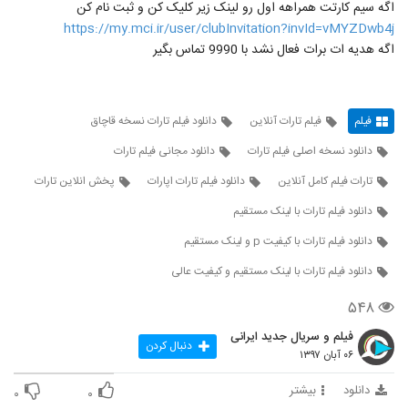
اگه سیم کارتت همراهه اول رو لینک زیر کلیک کن و ثبت نام کن
https://my.mci.ir/user/clubInvitation?invId=vMYZDwb4j
اگه هدیه ات برات فعال نشد با 9990 تماس بگیر
فیلم
فیلم تارات آنلاین
دانلود فیلم تارات نسخه قاچاق
دانلود نسخه اصلی فیلم تارات
دانلود مجانی فیلم تارات
تارات فیلم کامل آنلاین
دانلود فیلم تارات اپارات
پخش انلاین تارات
دانلود فیلم تارات با لینک مستقیم
دانلود فیلم تارات با کیفیت p و لینک مستقیم
دانلود فیلم تارات با لینک مستقیم و کیفیت عالی
۵۴۸
فیلم و سریال جدید ایرانی
دنبال کردن
۰۶ آبان ۱۳۹۷
دانلود
بیشتر
۰
۰