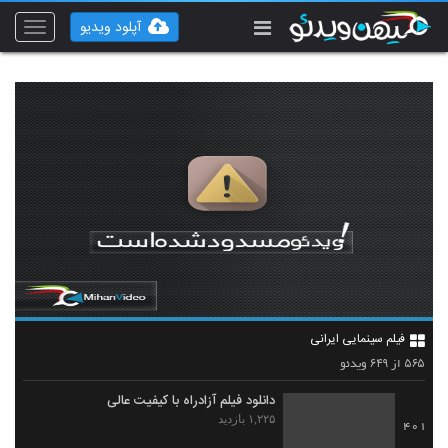
آپلود ویدیو
Toggle
vigation
فیلم سینمایی ایرانی
۶۴۹
۵۶۵
از
ویدئو
دانلود فیلم آزادراه با کیفیت عالی
۱,۲۲۵ بازدید
401