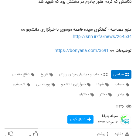
نگاهش که کردم هنوز چادرم در مشتش بود که شهید شد.
منبع مصاحبه : گفتگوی سیده فاطمه موسوی با خبرگزاری دانشجو »»
http://snn.ir/fa/news/264504
توضیحات »»
https://bonyana.com/3691
سیاسی
حجاب و حیا برای مردان و زنان
تاریخ
دفاع مقدس
حجاب
شهدا
خبرگزاری دانشجو
پویانمایی
انیمیشن
چادر
دختر
دختران
۴۳۶
مجله بنیانا
دنبال کردن
۱۷ مرداد ۱۳۹۷
دانلود
بیشتر
۰
۰