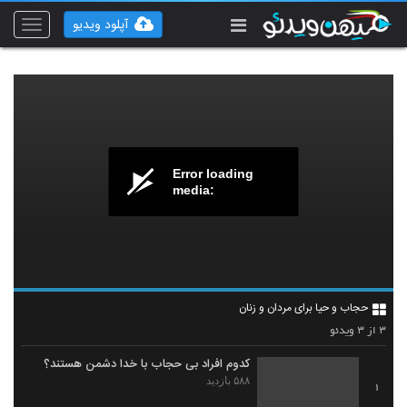
آپلود ویدیو
Toggle
vigation
Error loading
media:
حجاب و حیا برای مردان و زنان
۳
۳
از
ویدئو
کدوم افراد بی حجاب با خدا دشمن هستند؟
۵۸۸ بازدید
1