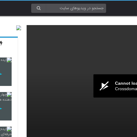
Cannot lo
Crossdomai