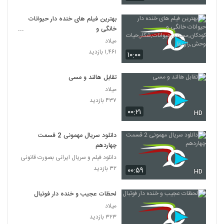
بهترین فیلم های خنده دار حیوانات
خانگی و
کودکان,مستند,حیوانات,شکار,حیات
میلاد
وحش,راز بقا
۱,۴۶۱ بازدید
۱۰:۰۰
تقابل هالند و مسی
میلاد
۴۳۷ بازدید
۰۰:۲۱
HD
دانلود سریال مهمونی 2 قسمت
چهاردهم
دانلود فیلم و سریال ایرانی بصورت قانونی
۳۲ بازدید
۰۰:۵۹
HD
لحظات عجیب و خنده دار فوتبال
میلاد
۳۲۳ بازدید