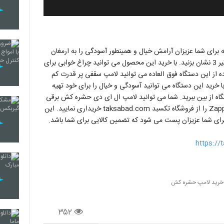
 برای شما عزیزان آرامش خیال و همینطور آسودگی را به ارمغان
بیاورید. شما با خرید این محصول خارق العاده می توانید با یک تیر 3 نشان بزنید. با خرید این محصول می توانید چراغ خوابی برای
ده از این دستگاه فوق العاده می توانید لامپ سقفی پر قدرت کم
با خرید این دستگاه می توانید آسودگی و خیال را برای خود تهیه
ستگاه تمامی حشرات را در شعاع 10 متری دستگاه از بین ببرید. شما می توانید لامپ ال ای دی حشره کش برقی
زپ لایت 15 وات ZappLight LED 15W Mosquito Killer Lamp را از فروشگاه تکسبد taksabad.com خریداری نمایید. این
ای شما عزیزان پست می شود که تضمین کالایی برای شما باشد.
https://
خرید لامپ حشره کش
۳۵۲