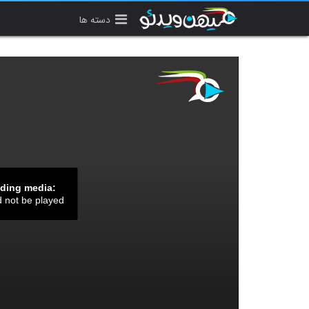
دسته ها
ading media:
d not be played