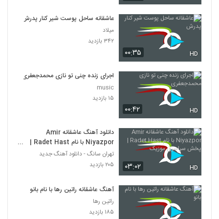
عاشقانه ساحل پوست شیر کنار پدرش
میلاد
۳۴۲ بازدید
۰۰:۳۵
HD
اجرای زنده چنی تو نازی محمدجعفری
music
۱۵ بازدید
۰۰:۴۲
HD
دانلود آهنگ عاشقانه Amir
Niyazpor با نام Radet Hast |
پخش سراسری موزیک
تهران سانگ - دانلود آهنگ جدید
۲۰۵ بازدید
۰۳:۰۲
HD
آهنگ عاشقانه راتین رها با نام بانو
راتین رها
۱۸۵ بازدید