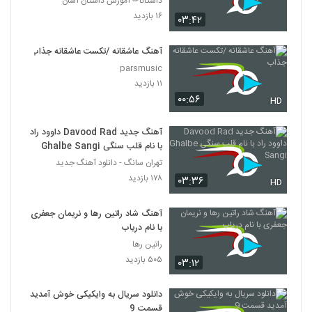
داستانا✏ آموزش داستان آسان
۱۶ بازدید
۰۳:۴۲
آهنگ عاشقانه /تکست عاشقانه جذاب
parsmusic
۱۱ بازدید
۰۰:۵۶
HD
آهنگ جدید Davood Rad داوود راد
با نام قلب سنگی Ghalbe Sangi
تهران سانگ - دانلود آهنگ جدید
۱۷۸ بازدید
۰۳:۳۶
HD
آهنگ شاد راتین رها و نریمان جعفری
با نام دریاب
راتین رها
۵۰۵ بازدید
۰۳:۱۲
دانلود سریال به وایکیکی خوش آمدید
قسمت 9