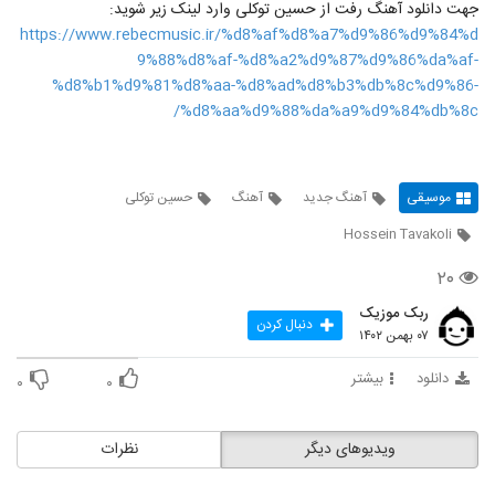
جهت دانلود آهنگ رفت از حسین توکلی وارد لینک زیر شوید:
https://www.rebecmusic.ir/%d8%af%d8%a7%d9%86%d9%84%d
9%88%d8%af-%d8%a2%d9%87%d9%86%da%af-
%d8%b1%d9%81%d8%aa-%d8%ad%d8%b3%db%8c%d9%86-
%d8%aa%d9%88%da%a9%d9%84%db%8c/
موسیقی
آهنگ جدید
آهنگ
حسین توکلی
Hossein Tavakoli
۲۰
ربک موزیک
دنبال کردن
۰۷ بهمن ۱۴۰۲
دانلود
بیشتر
۰
۰
ویدیوهای دیگر
نظرات