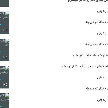
 میری دلم رو به تو میسپرم
2126
 زندونی
م نذار تو دیوونه
2127
HD
 زندونی
م نذار تو دیوونه
2128
اشق شم واسم آخر دنیا شی
HD
میخوام من جز اینکه عشق تو باشم
2129
 زندونی
HD
2130
م نذار تو دیوونه
 زندونی
2131