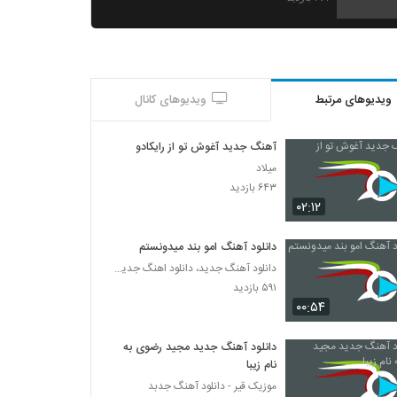
آهنگ سیاوش پالاهنگ بنام بارون
۵۲۲ بازدید
ویدیوهای مرتبط
ویدیوهای کانال
دانلود آهنگ جذابی از بهرام بهرامی
۳۰۶ بازدید
آهنگ جدید آغوش تو از رایکادو
میلاد
دانلود آهنگ نیما جانی پای ثابت (Nima Jani
۶۴۳ بازدید
Paye Sabet)
۰۲:۱۲
۳۳۵ بازدید
دانلود آهنگ امو بند میدونستم
دانلود آهنگ شباهنگ (جدید) ریسک
دانلود آهنگ جدید، دانلود اهنگ جدید ایرانی
۳۷۹ بازدید
۵۹۱ بازدید
۰۰:۵۴
آهنگ فصل پنجم از حمید ترابی(پاپ)
۲۵۶ بازدید
دانلود آهنگ جدید مجید رضوی به
نام زیبا
موزیک قیر - دانلود آهنگ جدبد