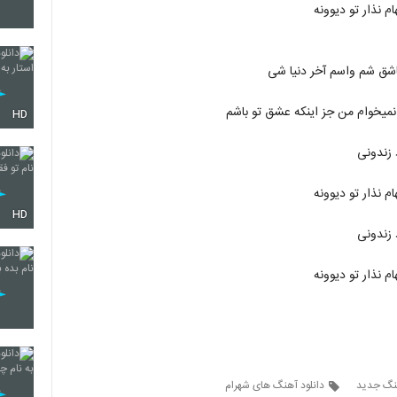
م نذار تو دیوونه
2132
اشق شم واسم آخر دنیا شی
میخوام من جز اینکه عشق تو باشم
HD
2133
 زندونی
م نذار تو دیوونه
2134
HD
 زندونی
م نذار تو دیوونه
2135
2136
هنگ جدید
دانلود آهنگ های شهرام