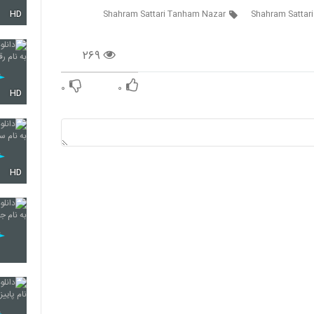
Shahram Sattari Tanham Nazar
Shahram Sattari
HD
2137
۲۶۹
2138
۰
۰
HD
2139
HD
2140
2141
2142