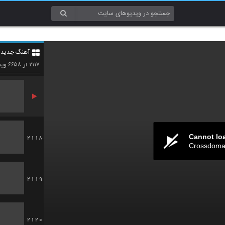
2115
آهنگ جدید 4
2116
۶۶۵۸
۲۱۱۷
از
وید
Cannot lo
2118
Crossdomai
2119
2120