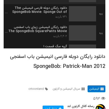
دانلود رایگان دوبله فارسی انیمیشن The
SpongeBob Movie: Sponge Out of
97
Water 2015
۷۳۱ بازدید
دانلود رایگان انیمیشن زیبای باب اسفنجی
The SpongeBob SquarePants Movie
98
2004
۲,۳۰۲ بازدید
گربه سگ قسمت ۱
۳۱۶ بازدید
99
دانلود رایگان دوبله فارسی انیمیشن باب اسفنجی
SpongeBob: Patrick-Man 2012
گربه سگ قسمت ۲
۲۷۵ بازدید
100
گربه سگ قسمت ۳
انیمیشن
سریال انیمیشن و کارتون
crtoonland
۲۵۳ بازدید
101
۵۹۳
گربه سگ قسمت ۴
رسانه کانال کارتون لند
دنبال کردن
۲۶۳ بازدید