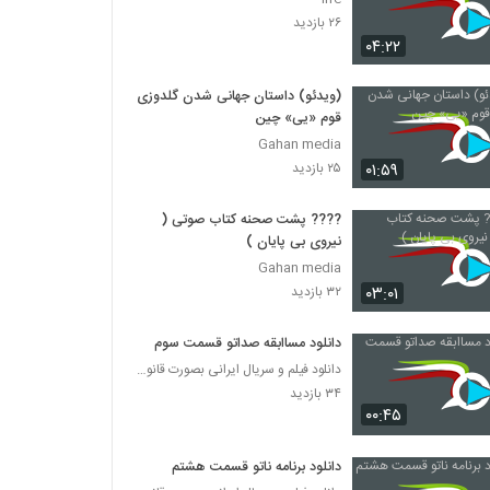
۲۶ بازدید
۰۴:۲۲
(ویدئو) داستان جهانی شدن گلدوزی
قوم «یی» چین
Gahan media
۰۱:۵۹
۲۵ بازدید
???? پشت صحنه کتاب صوتی (
نیروی بی پایان )
Gahan media
۰۳:۰۱
۳۲ بازدید
دانلود مساابقه صداتو قسمت سوم
دانلود فیلم و سریال ایرانی بصورت قانونی
۳۴ بازدید
۰۰:۴۵
دانلود برنامه ناتو قسمت هشتم