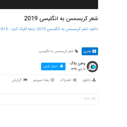
شعر کریسمس به انگلیسی 2019
دانلود شعر کریسمس به انگلیسی 2019 اينجا کليک کنيد : http://www.begirfile.ir/?p=815
هنری
شعر کریسمس به انگلیسی
وطن بلاگ
دنبال کردن
۱۱ دی ۱۳۹۷
دانلود
اشتراک
بعدا میبینم
گزارش