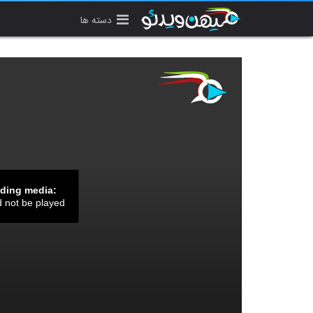
دسته ها
ading media:
d not be played