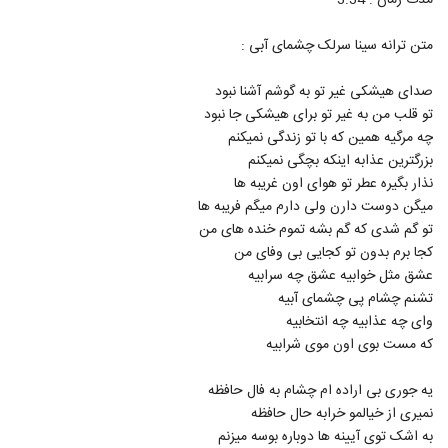
مدت زمان : 3:34
114
متن ترانه سینا سرلک چشمای آبی :
دانلود آهنگ محمد اصفهانی هوامو نداشتی
(Mohammad Esfahani Havamo
115
صدای هیشکی غیر تو به گوشم آشنا نبود
Nadashti)
۱,۳۷۲ بازدید
تو قلب من به غیر تو برای هیشکی جا نبود
چه مرگیه همین که با تو زندگی نمیکنم
دانلود آهنگ هزار خاطره از فرهاد جواهر کلام به
همراه متن ترانه
بزرگترین عذابه اینکه بچگی نمیکنم
116
۷۱۰ بازدید
نذار بگیره عطر تو هوای اون غریبه ها
میگن دوست دارن ولی دارم میگم فریبه ها
دانلود آهنگ مجتبی شاه علی آغوشتو وا کن
تو گم شدی که گم بشه تموم خنده های من
(Mojtaba Shah Ali Aghoosheto Va
117
Kon)
کجا برم بدون تو کجایی بی وفای من
۱,۱۳۳ بازدید
عشق مثل خوابیه عشق چه سرابیه
تشنم چشام پی چشمای آبیه
موزیک زیبای اصلا حواست هست از سان بند
۹۵۳ بازدید
وای چه عذابیه چه انتخابیه
118
که مست بوی اون موی شرابیه
Mohammad Lotfi Narefigh
یه جوری بی اراده ام چشام به فال حافظه
۴,۲۴۴ بازدید
119
نمیری از خیالمو خرابه حال حافظه
به اشک توی آیینه ها دوباره بوسه میزنم