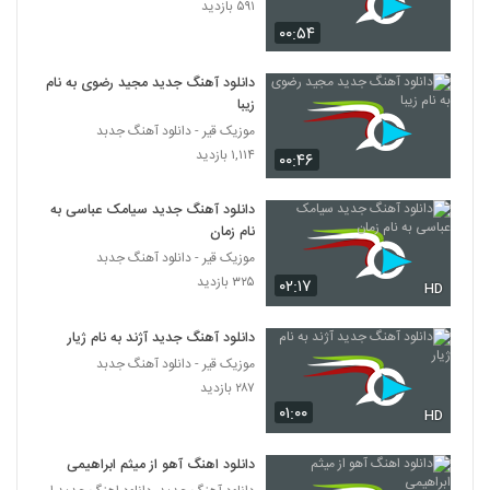
۵۹۱ بازدید
۲,۱۳۳ بازدید
131
۰۰:۵۴
دانلود آهنگ مصطفی پاشایی فقط عشق
دانلود آهنگ جدید مجید رضوی به نام
۱,۰۱۶ بازدید
132
زیبا
موزیک قیر - دانلود آهنگ جدبد
۱,۱۱۴ بازدید
دانلود آهنگ محمدرضا شعبان زاده اینجوری
۰۰:۴۶
بهتره
133
۲,۲۴۲ بازدید
دانلود آهنگ جدید سیامک عباسی به
نام زمان
آهنگ مهدی مدرس بنام دیوونه بازی
موزیک قیر - دانلود آهنگ جدبد
۸۹۳ بازدید
134
۳۲۵ بازدید
۰۲:۱۷
HD
موزیک زیبای اسمشو چی بزارم از یوسف زمانی
دانلود آهنگ جدید آژند به نام ژیار
۲,۱۰۲ بازدید
135
موزیک قیر - دانلود آهنگ جدبد
۲۸۷ بازدید
۰۱:۰۰
HD
دانلود آهنگ حمید اصغری دورت بگردم
(رمیکس) (Hamid Asghari Doret
136
Begardam Remix)
۲,۴۰۶ بازدید
دانلود اهنگ آهو از میثم ابراهیمی