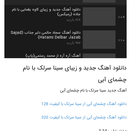
دانلود آهنگ جدید و زیبای کاوه یغمایی با نام
جاده (رمیکس)
109
۸۶۸ بازدید
دانلود آهنگ سجاد حاتمی دلبر جذاب (Sajad
Hatami Delbar Jazab)
110
۹۸۷ بازدید
آهنگ آره آره از محمد رستمی(پاپ)
۹۵۲ بازدید
111
دانلود آهنگ جدید و زیبای سینا سرلک با نام
چشمای آبی
موزیک زیبای پاکت نامه از سپهر خلسه
۲,۰۹۵ بازدید
112
آهنگ جدید سینا سرلک با نام چشمای آبی
Meysam Ebrahimi Bighararam
دانلود آهنگ چشمای آبی از سینا سرلک با کیفیت 128
۶۹۲ بازدید
113
دانلود آهنگ چشمای آبی از سینا سرلک با کیفیت 320
Mehdi Azar Bighararam
۵۵۵ بازدید