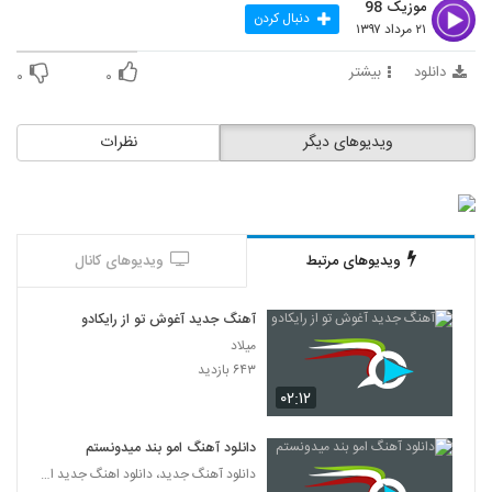
موزیک 98
دنبال کردن
۲۱ مرداد ۱۳۹۷
Mahan Bahramkhan Ravanparish
۶۲۲ بازدید
دانلود
بیشتر
126
۰
۰
دانلود آهنگ مهدی ماهان جادوی چشمات
ویدیوهای دیگر
نظرات
(Mehdi Mahan Jadooye Cheshmat)
127
۱,۳۹۶ بازدید
دانلود آهنگ دنیای خیالی از ناصر صدر
۸۳۷ بازدید
128
ویدیوهای مرتبط
ویدیوهای کانال
Amir hossein modares Khabo Roya
آهنگ جدید آغوش تو از رایکادو
۶۱۷ بازدید
129
میلاد
۶۴۳ بازدید
آهنگ فکر تو از محسن یگانه(پاپ)
۰۲:۱۲
۱,۸۵۳ بازدید
130
دانلود آهنگ امو بند میدونستم
دانلود آهنگ جدید، دانلود اهنگ جدید ایرانی
آهنگ مهدی احمدوند بنام دیوار