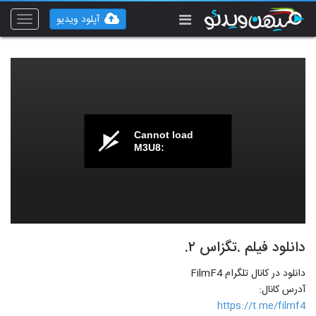
آپلود ویدیو
Toggle
vigation
Cannot load
M3U8:
دانلود فیلم .تگزاس ۲.
دانلود در کانال تلگرام FilmF4
آدرس کانال:
https://t.me/filmf4