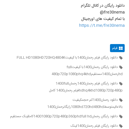
دانلود رایگان در کانال تلگرام
fre30nema@
با تمام کیفیت های اورجینال
https://t.me/fre30nema
فیلم
دانلود رایگان فیلم رحمان1400با کیفیتFULL HD1080HD720HQ4804K
دانلود رایگان رحمان1400با کیفیتfull
hdرحمان1400مستقیم480p720p1080phq4khd
دانلود رایگان فیلم رحمان1400رحمان1400full
hdhq4khd1080p720p480pفیلم رحمان1400 کامل
دانلود رحمان1400کم حجمکیفیت
بالاعالیمتوسط1080hd720hd480hdرایگانرحمان1400
دانلود رایگان رحمان14001080p720p480p360phdfull hdکامللینک مستقیم
دانلود رایگان فیلم رحمان1400لینک