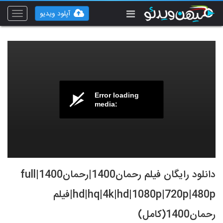
آپلود ویدیو
Toggle
vigation
Error loading
media:
دانلود رایگان فیلم رحمان1400|رحمان1400|full
hd|hq|4k|hd|1080p|720p|480p|فیلم
رحمان1400(کامل)