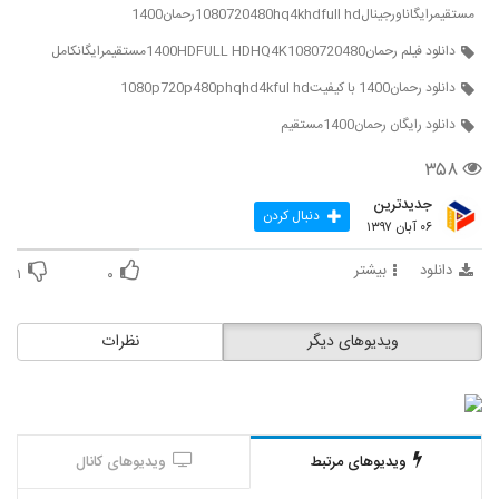
مستقیمرایگاناورجینال1080720480hq4khdfull hdرحمان1400
دانلود فیلم رحمان1400HDFULL HDHQ4K1080720480مستقیمرایگانکامل
دانلود رحمان1400 با کیفیت1080p720p480phqhd4kful hd
دانلود رایگان رحمان1400مستقیم
۳۵۸
جدیدترین
دنبال کردن
۰۶ آبان ۱۳۹۷
دانلود
بیشتر
۱
۰
ویدیوهای دیگر
نظرات
ویدیوهای مرتبط
ویدیوهای کانال