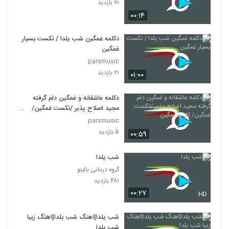
۲۰ بازدید
۰۰:۱۴
دکلمه غمگین شب یلدا / تکست بسیار
غمگین
parsmusic
۲۱ بازدید
۰۱:۰۰
دکلمه عاشقانه و غمگین دلم گرفته
مجید اصلاح پذیر /تکست غمگین/
کلیپ غمگین
parsmusic
۵ بازدید
۰۰:۵۹
شب یلدا
گروه درمانی بالینو
۴۸۱ بازدید
۰۰:۲۷
HD
شب یلدا|اهنگ شب یلدا|اهنگ زیبا
شب یلدا