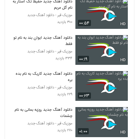
دانلود آهنگ جدید حفیظ تک استار به
نام گل مریم
دانلود آهنگ سیامک عباسی من دیوانه نیستم
موزیک قیر - دانلود آهنگ جدبد
۸۲۸ بازدید
49
۳۰۰ بازدید
۰۰:۵۴
HD
دانلود آهنگ اپیکور باند ژیگولا (EpiCure
دانلود آهنگ جدید ایوان بند به نام تو
Band Jigoola)
فقط
50
۱,۹۶۳ بازدید
موزیک قیر - دانلود آهنگ جدبد
۳۳۴ بازدید
۰۰:۱۹
HD
آهنگ ایمان عبدالله خانی بنام بعد تو
۹۶۲ بازدید
51
دانلود آهنگ جدید کاریک به نام بده
بره
دانلود آهنگ خلوت شهر از رهام
موزیک قیر - دانلود آهنگ جدبد
۹۰۹ بازدید
۲۲۹ بازدید
۰۰:۲۳
52
دانلود آهنگ جدید روزبه بمانی به نام
دانلود آهنگ میلاد سیاه پشت بی تفاوت
(رمیکس) (Milad Siahposht Bitafavot
چشمات
53
Remix)
۶۴۱ بازدید
موزیک قیر - دانلود آهنگ جدبد
۲۷۰ بازدید
۰۱:۰۰
HD
دانلود آهنگ جون دلم از احمد ایراندوست