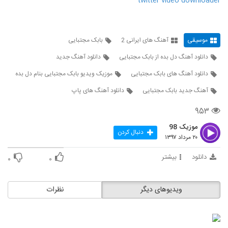
twitter video downloader
دانلود آهنگ کار دادی دستم از پازل بند
۱,۷۵۱ بازدید
32
موسیقی
آهنگ های ایرانی 2
بابک مجتبایی
دانلود آهنگ دل بده از بابک مجتبایی
دانلود آهنگ جدید
حسین توکلی آهنگ سرت چی اومده
۱,۲۳۹ بازدید
دانلود آهنگ های بابک مجتبایی
موزیک ویدیو بابک مجتبایی بنام دل بده
33
آهنگ جدید بابک مجتبایی
دانلود آهنگ های پاپ
دانلود آهنگ جدید و زیبای حسین توکلی با نام
پرپر زدم برات
۹۵۳
34
۲,۰۲۶ بازدید
موزیک 98
دنبال کردن
۲۰ مرداد ۱۳۹۷
دانلود آهنگ جدید و زیبای امیرحسین میری با
نام جان تویی
35
دانلود
بیشتر
۰
۰
۱,۳۹۰ بازدید
Majid Rezaei Ideal
ویدیوهای دیگر
نظرات
۷۶۵ بازدید
36
آهنگ مخاطب دل از کوروش بند(پاپ)