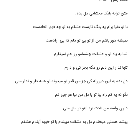
مدت زمان : 3:03
20
۳,۶۶۰ بازدید
متن ترانه بابک مجتبایی دل بده :
دانلود آهنگ سعید شهروز ساحل
۸۶۰ بازدید
21
با تو دنیا برام یه رنگ تازست عشقم به تو چه فوق العادست
نمیشه دور باشم من از تو بی تو دلم که بی ارادست
دانلود آهنگ جدید و زیبای عماد حامدی با نام
عاشقم کردی
22
۱,۸۱۵ بازدید
شبا به یاد تو و عشقت چشمامو رو هم نمیذارم
دانلود آهنگ جدید و زیبای صابر هاشمی با نام
تنها نذار این دلم رو مگه بجز کی و دارم
چیکار کنم
23
۱,۰۷۶ بازدید
دل بده به این دیوونه کی جز من قدر تو میدونه تو همه دار و ندار منی
موزیک زیبای حالمو نمیفهمه از عماد طالب زاده
۱,۲۹۴ بازدید
نگو نه یه کم راه بیا تو با دل من بیا هر چی غم
24
داری واسه من یادت نره اینو تو مال منی
آهنگ دیدار از دنگ شو(پاپ)
۷۰۰ بازدید
25
پیشم هستی میخندم دل به عشقت میبندم با تو خوبه آیندم عشقم