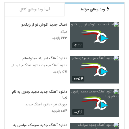
۹۰۳ بازدید
37
ویدیوهای مرتبط
ویدیوهای کانال
آهنگ محمدرضا عشریه بنام نامه
آهنگ جدید آغوش تو از رایکادو
۱,۴۱۰ بازدید
38
میلاد
۶۴۳ بازدید
آهنگ فرشید ادهمی بنام تسکین
۰۲:۱۲
۹۲۲ بازدید
39
دانلود آهنگ امو بند میدونستم
دانلود آهنگ جدید و زیبای حجت خوش
دانلود آهنگ جدید، دانلود اهنگ جدید ایرانی
سعادت با نام دلم پیشت گیره
۵۹۱ بازدید
40
۹۹۳ بازدید
۰۰:۵۴
alireza ghorbani Eshgh Asan
Nadarad
دانلود آهنگ جدید مجید رضوی به نام
41
زیبا
۶۶۷ بازدید
موزیک قیر - دانلود آهنگ جدبد
آصف آریا آهنگ چه عجب (رمیکس)
۱,۱۱۴ بازدید
۰۰:۴۶
۱,۴۳۹ بازدید
42
دانلود آهنگ جدید سیامک عباسی به