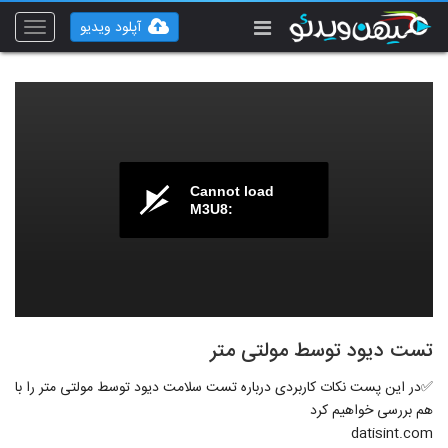
آپلود ویدیو
Toggle
vigation
Cannot load
M3U8:
تست دیود توسط مولتی متر
✅در این پست نکات کاربردی درباره تست سلامت دیود توسط مولتی متر را با
هم بررسی خواهیم کرد
datisint.com