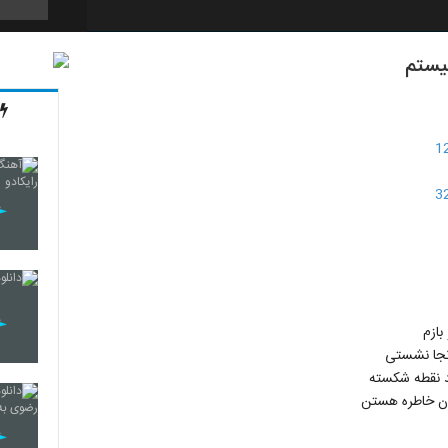
یستم
109
110
111
112
بازم
ونجا نشستی
د نقطه شکسته
ن خاطره هستن
113