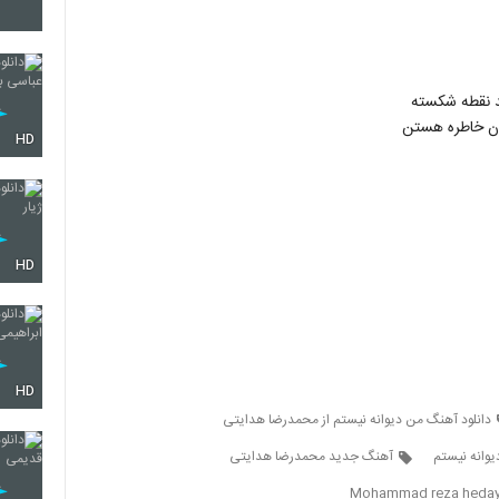
114
د نقطه شکسته
ن خاطره هستن
115
HD
116
HD
117
HD
118
دانلود آهنگ من دیوانه نیستم از محمدرضا هدایتی
وانه نیستم
آهنگ جدید محمدرضا هدایتی
119
Mohammad reza hedaya