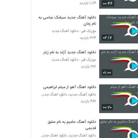
Mehdi Azar Bighararam
۰۰:۴۶
۱,۱۱۴ بازدید
۵۵۴ بازدید
دانلود آهنگ جدید سیامک عباسی به
نام زمان
دانلود آهنگ محمد اصفهانی هوامو نداشتی
(Mohammad Esfahani Havamo
موزیک قیر - دانلود آهنگ جدبد
Nadashti)
۰۲:۱۷
۳۲۴ بازدید
۱,۳۷۱ بازدید
دانلود آهنگ هزار خاطره از فرهاد جواهر کلام به
دانلود آهنگ جدید آژند به نام ژیار
همراه متن ترانه
موزیک قیر - دانلود آهنگ جدبد
۷۰۶ بازدید
۲۸۷ بازدید
۰۱:۰۰
دانلود آهنگ مجتبی شاه علی آغوشتو وا کن
(Mojtaba Shah Ali Aghoosheto Va
Kon)
دانلود اهنگ آهو از میثم ابراهیمی
۱,۱۳۲ بازدید
دانلود آهنگ جدید، دانلود اهنگ جدید ایرانی
۴۶۸ بازدید
موزیک زیبای اصلا حواست هست از سان بند
۰۰:۲۰
۹۵۲ بازدید
دانلود آهنگ حامیم به نام عشق
Mohammad Lotfi Narefigh
قدیمی
۴,۲۴۴ بازدید
دانلود آهنگ جدید، دانلود اهنگ جدید ایرانی