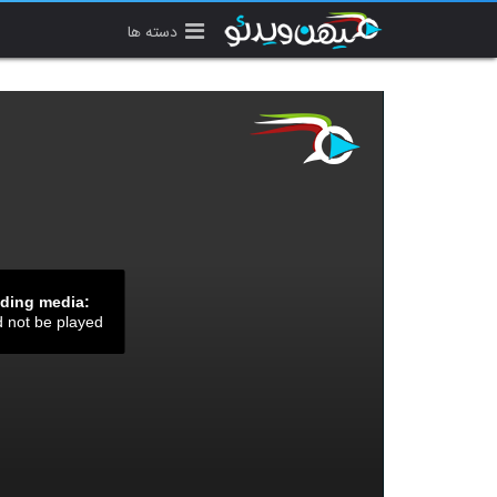
دسته ها
ading media:
d not be played