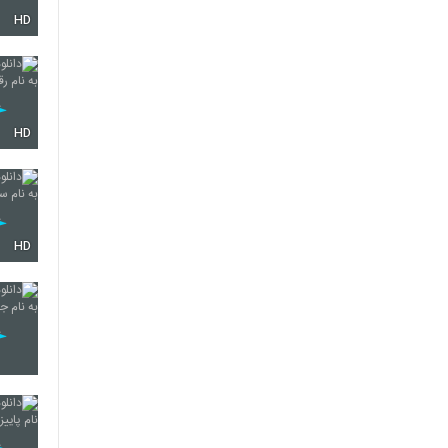
HD
125
126
HD
127
HD
128
129
130