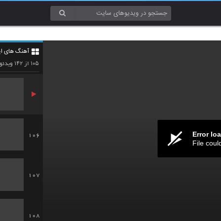
103
آهنگ های ایر
104
۱۴۲
۱۰۵
از
ویدئو
Error lo
106
File coul
107
108