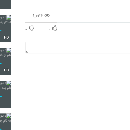
۱,۰۳۶
120
۰
۰
HD
121
122
HD
123
124