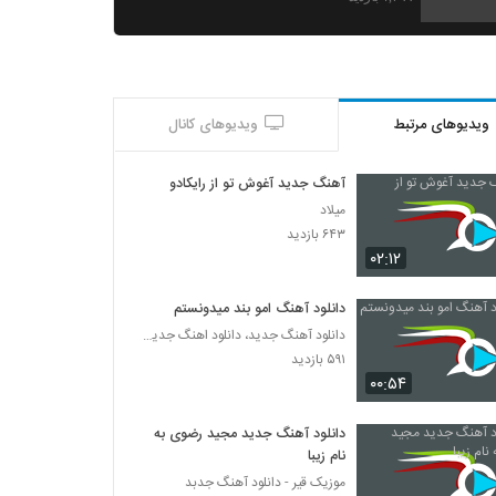
دانلود آهنگ جدید و زیبای کاوه یغمایی با نام
جاده (رمیکس)
۸۶۶ بازدید
ویدیوهای مرتبط
ویدیوهای کانال
دانلود آهنگ سجاد حاتمی دلبر جذاب (Sajad
Hatami Delbar Jazab)
۹۸۷ بازدید
آهنگ جدید آغوش تو از رایکادو
میلاد
آهنگ آره آره از محمد رستمی(پاپ)
۶۴۳ بازدید
۹۵۲ بازدید
۰۲:۱۲
دانلود آهنگ امو بند میدونستم
موزیک زیبای پاکت نامه از سپهر خلسه
دانلود آهنگ جدید، دانلود اهنگ جدید ایرانی
۲,۰۹۳ بازدید
۵۹۱ بازدید
۰۰:۵۴
Meysam Ebrahimi Bighararam
۶۹۰ بازدید
دانلود آهنگ جدید مجید رضوی به
نام زیبا
موزیک قیر - دانلود آهنگ جدبد