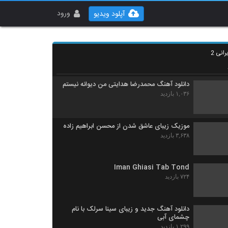
دانلود آهنگ تریپل بند مال منی
۲,۱۹۸ بازدید
ورود
آپلود ویدیو
آهنگ سالار (جدید) بنام دستامو ول نکن
انی 2
۱,۱۰۴ بازدید
دانلود آهنگ محمدرضا هدایتی من دیوانه نیستم
۱,۰۳۶ بازدید
موزیک زیبای عاشق شدن از محسن ابراهیم زاده
۳,۶۳۸ بازدید
Iman Ghiasi Tab Tond
۷۲۴ بازدید
دانلود آهنگ جدید و زیبای سینا سرلک با نام
چشمای آبی
۱,۲۹۹ بازدید