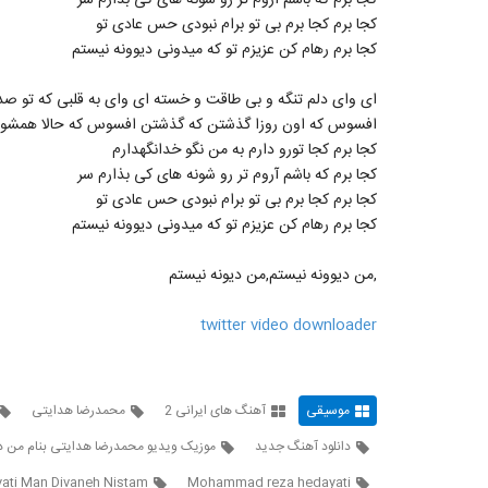
کجا برم که باشم آروم تر رو شونه های کی بذارم سر
کجا برم کجا برم بی تو برام نبودی حس عادی تو
کجا برم رهام کن عزیزم تو که میدونی دیوونه نیستم
ای وای دلم تنگه و بی طاقت و خسته ای وای به قلبی که تو ص
افسوس که اون روزا گذشتن که گذشتن افسوس که حالا همشو
کجا برم کجا تورو دارم به من نگو خدانگهدارم
کجا برم که باشم آروم تر رو شونه های کی بذارم سر
کجا برم کجا برم بی تو برام نبودی حس عادی تو
کجا برم رهام کن عزیزم تو که میدونی دیوونه نیستم
,من دیوونه نیستم,من دیونه نیستم
twitter video downloader
موسیقی
آهنگ های ایرانی 2
محمدرضا هدایتی
دانلود آهنگ جدید
موزیک ویدیو محمدرضا هدایتی بنام من دی
ti Man Divaneh Nistam
Mohammad reza hedayati