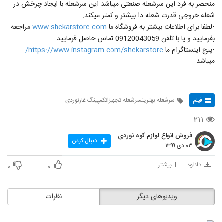
منحصر به فرد این سرشعله صنعتی میباشد.این سرشعله با ایجاد چرخش در
شعله خروجی قدرت شعله دا بیشتر و کمتر میکند.
•لطفا برای اطلاعات بیشتر به فروشگاه ما
www.shekarstore.com
مراجعه
بفرمایید و یا با تلفن 09120043059 تماس حاصل فرمایید.
•پیج اینستاگرام ما
https://www.instagram.com/shekarstore/
میباشد.
فیلم
سرشعله بهترینسرشعله تجهیزاتکمپینگ غارنوردی
۲۱۱
فروش انواع لوازم کوه نوردی
دنبال کردن
۰۳ دی ۱۳۹۹
دانلود
بیشتر
۰
۰
ویدیوهای دیگر
نظرات