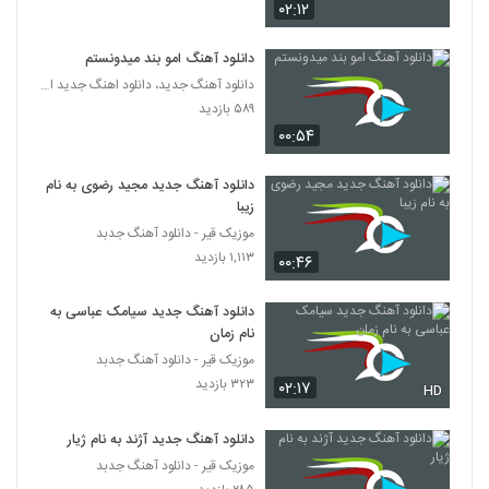
۰۲:۱۲
دانلود آهنگ خلوت شهر از رهام
۹۰۸ بازدید
52
دانلود آهنگ امو بند میدونستم
دانلود آهنگ جدید، دانلود اهنگ جدید ایرانی
دانلود آهنگ میلاد سیاه پشت بی تفاوت
۵۸۹ بازدید
(رمیکس) (Milad Siahposht Bitafavot
53
۰۰:۵۴
Remix)
۶۴۱ بازدید
دانلود آهنگ جدید مجید رضوی به نام
دانلود آهنگ جون دلم از احمد ایراندوست
زیبا
۱,۴۰۴ بازدید
54
موزیک قیر - دانلود آهنگ جدبد
۱,۱۱۳ بازدید
۰۰:۴۶
آهنگ عوارض تنهایی از احمدرضا
شهریاری(پاپ)
55
دانلود آهنگ جدید سیامک عباسی به
۶۵۰ بازدید
نام زمان
آهنگ افشین آذری بنام رابطه
موزیک قیر - دانلود آهنگ جدبد
۱,۳۲۶ بازدید
۳۲۳ بازدید
۰۲:۱۷
HD
56
دانلود آهنگ جدید آژند به نام ژیار
دانلود آهنگ من دیوانه نیستم از حمید صفت
موزیک قیر - دانلود آهنگ جدبد
۱,۲۳۸ بازدید
57