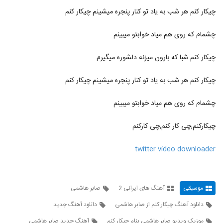
چیکار کنم هر شب به یاد تو کنار پنجره میشینم چیکار کنم
alireza ghorbani Eshgh Asan
Nadarad
41
چشمام که روی هم میاد خوابتو میبینم
۶۶۶ بازدید
چیکار کنم شبا که بارون میزنه دلشوره میگیرم
آصف آریا آهنگ چه عجب (رمیکس)
۱,۴۳۸ بازدید
42
چیکار کنم هر شب به یاد تو کنار پنجره میشینم چیکار کنم
دانلود آهنگ جدید و زیبای امیر عباس گلاب با
چشمام که روی هم میاد خوابتو میبینم
نام کودکانه
43
۸۷۶ بازدید
چیکارکنم,چی کار کنم,چی کارکنم
موزیک زیبای مستم کن از بابک ارجمند
۱,۱۶۵ بازدید
twitter video downloader
44
سجاد حاتمی آهنگ عزیزترینی
۹۳۷ بازدید
موسیقی
آهنگ های ایرانی 2
صابر هاشمی
45
دانلود آهنگ چیکار کنم از صابر هاشمی
دانلود آهنگ جدید
Derayan Toro Mikham
موزیک ویدیو صابر هاشمی بنام چیکار کنم
آهنگ جدید صابر هاشمی