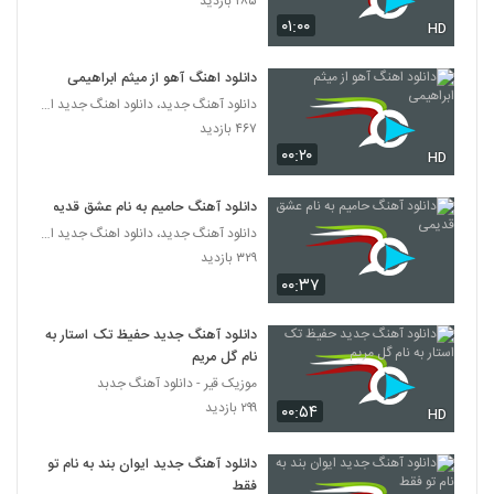
۲۸۵ بازدید
۰۱:۰۰
HD
موزیک زیبای یار یار از علی بهراد
۱,۴۸۱ بازدید
58
دانلود اهنگ آهو از میثم ابراهیمی
دانلود آهنگ جدید، دانلود اهنگ جدید ایرانی
۴۶۷ بازدید
حمید اصغری آهنگ جوابه
۰۰:۲۰
۶۸۲ بازدید
HD
59
دانلود آهنگ حامیم به نام عشق قدیمی
دانلود آهنگ سهیل رحمانی یه چی بگم
دانلود آهنگ جدید، دانلود اهنگ جدید ایرانی
(Soheil Rahmani Ye Chi Begam)
60
۳۲۹ بازدید
۳,۵۹۳ بازدید
۰۰:۳۷
Saman Jalili Khoshbakhti
۱,۱۸۳ بازدید
دانلود آهنگ جدید حفیظ تک استار به
61
نام گل مریم
موزیک قیر - دانلود آهنگ جدبد
امیرحسین افتخاری آهنگ حال پریشون
۲۹۹ بازدید
۰۰:۵۴
HD
۱,۲۳۹ بازدید
62
دانلود آهنگ جدید ایوان بند به نام تو
عمران طاهری آهنگ کیفم کوکه
فقط