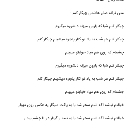
مدت زمان : 4:48
29
متن ترانه صابر هاشمی چیکار کنم :
آهنگ دل کش از حسین توکلی(پاپ)
۱,۰۱۵ بازدید
30
چیکار کنم شبا که بارون میزنه دلشوره میگیرم
چیکار کنم هر شب به یاد تو کنار پنجره میشینم چیکار کنم
دانلود آهنگ حسین توکلی یه فکری کن برام
۱,۶۵۴ بازدید
31
چشمام که روی هم میاد خوابتو میبینم
دانلود آهنگ کار دادی دستم از پازل بند
چیکار کنم شبا که بارون میزنه دلشوره میگیرم
۱,۷۵۰ بازدید
32
چیکار کنم هر شب به یاد تو کنار پنجره میشینم چیکار کنم
حسین توکلی آهنگ سرت چی اومده
۱,۲۳۹ بازدید
چشمام که روی هم میاد خوابتو میبینم
33
خیالتم نباشه اگه شبم سحر شد با یه پاکت سیگار یه عکس روی دیوار
دانلود آهنگ جدید و زیبای حسین توکلی با نام
پرپر زدم برات
34
خیالتم نباشه اگه شبم سحر شد با یه نامه و گیتار دو تا چشم بیدار
۲,۰۲۵ بازدید