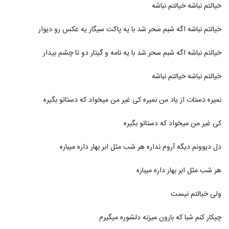
دانلود آهنگ جدید و زیبای امیرحسین میری با
خیالتم نباشه خیالتم نباشه
نام جان تویی
35
۱,۳۹۰ بازدید
خیالتم نباشه اگه شبم سحر شد با یه پاکت سیگار یه عکس رو دیوار
Majid Rezaei Ideal
خیالتم نباشه اگه شبم سحر شد با یه نامه و گیتار دو تا چشم بیدار
۷۶۴ بازدید
36
خیالتم نباشه خیالتم نباشه
آهنگ مخاطب دل از کوروش بند(پاپ)
۹۰۳ بازدید
نمیره دستات از یاد من نمیره کی غیر من میخواد که دستاتو بگیره
37
کی غیر من میخواد که دستاتو بگیره
آهنگ محمدرضا عشریه بنام نامه
۱,۴۱۰ بازدید
38
دل دیوونم دیگه آروم نداره هر شب مثل ابر بهار داره میباره
آهنگ فرشید ادهمی بنام تسکین
هر شب مثل ابر بهار داره میباره
۹۲۰ بازدید
39
ولی خیالتم نیست
دانلود آهنگ جدید و زیبای حجت خوش
سعادت با نام دلم پیشت گیره
چیکار کنم شبا که بارون میزنه دلشوره میگیرم
40
۹۹۲ بازدید