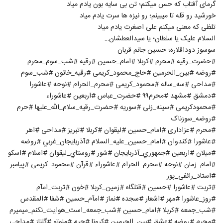
گرمای آفتاب که حس میکنم؛ تن بی سایه بون یادم میاد
خورشید رو قله تا میبینم؛ رو نیزه ها سرت یادم میاد
تلظی که معنی میکنم علی اصغرت یادم میاد
السلام علیک یا سلطان؛ یا سیدالعطشان…
سوسوز دوداقلاره؛ حسین جانم قربان
#حضرت_رقیه #محرم #کربلا #امام_حسین #رقیه #شب_سوم_محرم
#روضه #بین_الحرمین #حاج_محمود_کریمی #رقیه_خاتون #شب_سوم
#مداحی #سه_ساله #محمود_کریمی #محرم_الحرام #نوحه #عاشورا
#دمشق #مشهد #محرم۹۹ #حضرت_عباس #اربعین #عاشوراء
#محمودکریمی #سینه_زنی #سوریه #حضرت_رقیه_سلام_الله_علیها #حرم
#روضه_سوزناک
#محرم #عزاداری #امام_حسین #لیقوان #کربلا #تبریز #مداحی #اهر
#عاشورا #کندوان #امام_حسین_علیه_السلام #آذربايجان_غربي #روضه
#میلان #اربعین #جمهوري_آذربايجان #شور #روستاي_ليقوان #اسلام #اسکو
#امام_زمان #نوحه #محرم_الحرام #عاشوراء #قرآن #محمود_کریمی #پیامبر
#استاد_رائفی_پور
#تربت #عاشورا #حسین #قتلگاه #زمین_کربلا #خون #تربت_امآم
#روز_عاشورا #مهر #اشعار #سجده #نماز #امآم_حسین #شفا #المقدس
#شب_جمعه #کربلا #امام_حسین #شب_جمعه_است_هوایت_نکنم_میمیرم
#محرم #روضه #عشق #بین_الحرمین #کرونا #حرم #منوتو #گلناز #مداحی