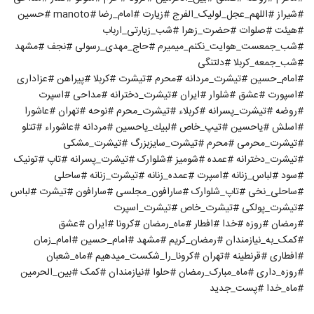
#شیراز #اللهم_عجل_لولیک_الفرج #زیارت #امام_رضا #manoto #حسین
#هیئت #صلوات #حضرت_زهرا #شب_زیارتی_ارباب
#شب_جمعست_هوایت_نکنم_میمیرم #حاج_مهدی_رسولی #نجف #مشهد
#شب_جمعه_کربلا #دلتنگی
#امام_حسین #تیشرت_مردانه #محرم #تیشرت #کربلا #پیراهن #عزاداری
#اسپورت #عشق #شلوار #ایران #تیشرت_دخترانه #مداحی #اسپرت
#روضه #تیشرت_پسرانه #كربلاء #تیشرت_محرم #نوحه #تهران #عاشورا
#اسلش #ياحسين #تیپ_خاص #لبيك_ياحسين #مردانه #عاشوراء #تتلو
#تیشرت_محرمی #محرم #تیشرت_سایزبزرگ #تیشرت_مشکی
#تیشرت_دخترانه #عمده #شومیز #شلوارک #تیشرت_پسرانه #تاپ #تونیک
#سود #لباس_زنانه #اسپرت #عمده_زنانه #تیشرت_زنانه #ساحلی
#ساحلی_نخی #تاپ_شلوارک #سارافون_مجلسی #سارافون #تیشرت #لباس
#تیشرت_پولکی #تیشرت_خاص #تیشرت_اسپرت
#رمضان #روزه #خدا #افطار #ماه_رمضان #کرونا #ایران #عشق
#کمک_به_نیازمندان #رمضان_كريم #مشهد #امام_حسین #امام_زمان
#افطاری #قرنطینه #تهران #کرونا_را_شکست_میدهیم #ماه_شعبان
#روزه_داری #ماه_مبارک_رمضان #حلوا #نیازمندان #کمک #بین_الحرمین
#ماه_خدا #پست_جدید