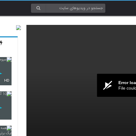
HD
Error lo
File coul