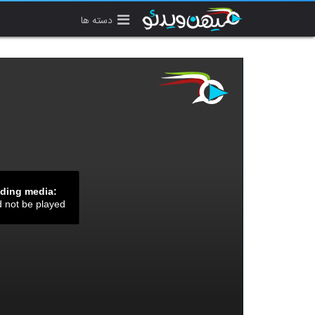
دسته ها
ading media:
d not be played