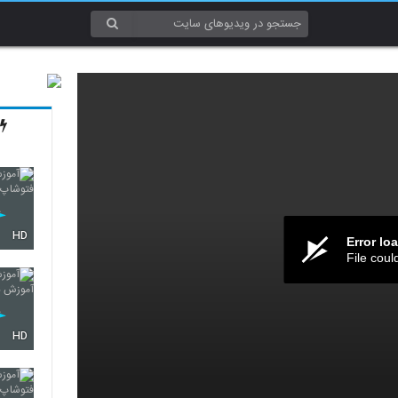
HD
Error lo
File coul
HD