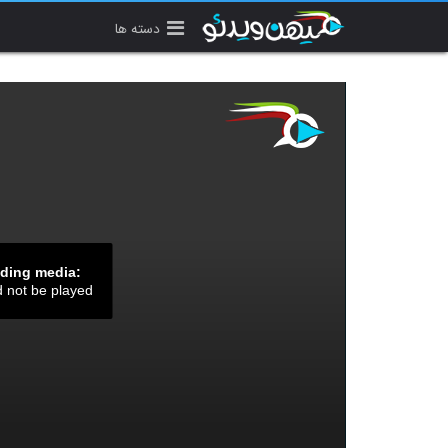
دسته ها
ading media:
d not be played