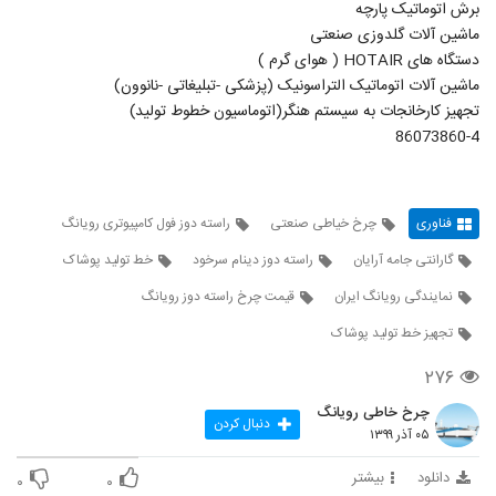
️برش اتوماتیک پارچه
️ماشین آلات گلدوزی صنعتی
️دستگاه های HOTAIR ( هوای گرم )
️ماشین آلات اتوماتیک التراسونیک (پزشکی -تبلیغاتی -نانوون)
️تجهیز کارخانجات به سیستم هنگر(اتوماسیون خطوط تولید)
86073860-4
فناوری
چرخ خیاطی صنعتی
راسته دوز فول کامپیوتری رویانگ
گارانتی جامه آرایان
راسته دوز دینام سرخود
خط تولید پوشاک
نمایندگی رویانگ ایران
قیمت چرخ راسته دوز رویانگ
تجهیز خط تولید پوشاک
۲۷۶
چرخ خاطی رویانگ
دنبال کردن
۰۵ آذر ۱۳۹۹
دانلود
بیشتر
۰
۰