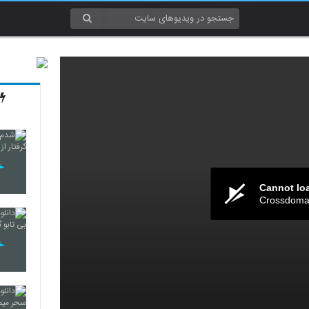
Cannot lo
Crossdomai