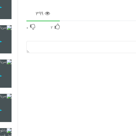
۳۹۹
۰
۲