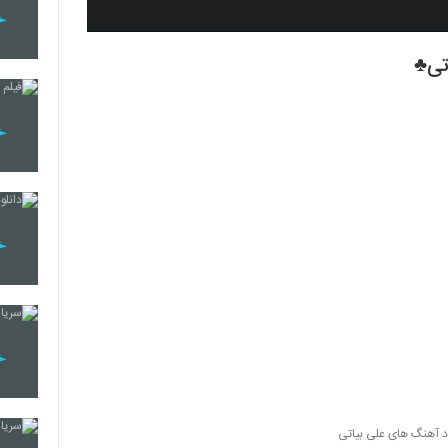
تی♣
د آهنگ های علی بیاتی