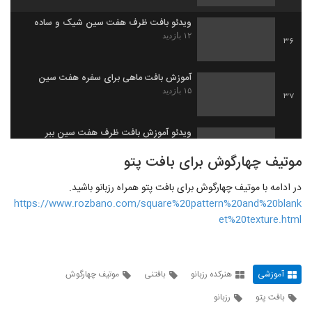
ویدئو بافت ظرف هفت سین شیک و ساده
۱۲ بازدید
36
آموزش بافت ماهی برای سفره هفت سین
۱۵ بازدید
37
ویدئو آموزش بافت ظرف هفت سین ببر
۱۴ بازدید
38
موتیف چهارگوش برای بافت پتو
در ادامه با موتیف چهارگوش برای بافت پتو همراه رزبانو باشید.
ویدئو آموزش بافت پیچ پنج تایی دومیل
https://www.rozbano.com/square%20pattern%20and%20blank
۸ بازدید
39
et%20texture.html
ویدئو آموزش بافت پیچ درهم تنیده
۹ بازدید
40
آموزشی
هنرکده رزبانو
بافتنی
موتیف چهارگوش
بافت پتو
رزبانو
آموزش بافت یک مدل ژته انداختن و کور کردن
ساده