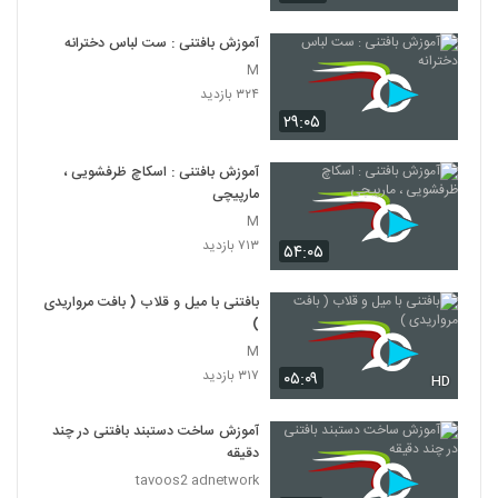
۱۰ بازدید
58
آموزش بافتنی : ست لباس دخترانه
M
آموزش بافت گره متقاطع یا پیچ یا ضربدی
۳۲۴ بازدید
۱۰ بازدید
59
۲۹:۰۵
آموزش بافت پیکوت
آموزش بافتنی : اسکاچ ظرفشویی ،
۱۴ بازدید
60
مارپیچی
M
۷۱۳ بازدید
آموزش بافت پایه کوتاه پیچ خورده
۵۴:۰۵
۱۵ بازدید
61
بافتنی با میل و قلاب ( بافت مرواریدی
)
آموزش بافت پاف غول آسا
M
۹ بازدید
62
۳۱۷ بازدید
۰۵:۰۹
HD
آموزش بافت پایه معکوس
آموزش ساخت دستبند بافتنی در چند
۱۰ بازدید
دقیقه
63
tavoos2 adnetwork