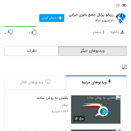
41
۱۲
۱۰ بازدید
رزبانو پرتال جامع بانوی ایرانی
آموزش کاشت سبزه آبشاری ریحان
دنبال کردن
۰۱ اسفند ۱۴۰۰
۱۰ بازدید
42
دانلود
بیشتر
۰
۱
ویدئو آموزش تزئین تخم مرغ هفت سین
۹ بازدید
43
ویدیوهای دیگر
نظرات
فیلم آموزش بافت مدل بافت نخ کش چپ و
راستی
44
۹ بازدید
ویدیوهای مرتبط
ویدیوهای کانال
آموزش ساخت عروسک بابانوئل با ساده ترین
وسایل
45
بافتنی به روش ساده
۷ بازدید
میلاد
ویدئو آموزش دانه کم کردن به روش ssk
۱,۱۸۶ بازدید
۹ بازدید
۱۶:۵۰
46