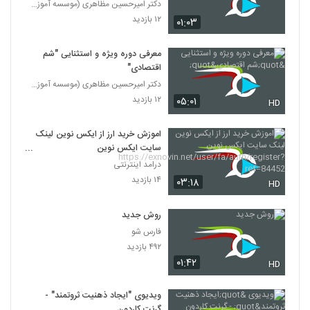
دکتر امیرحسین مظاهری (موسسه آموزش عالی ثروت آفرینا
۱۲ بازدید
۰۱:۰۳
معرفی دوره ویژه و استثنایی "شم
اقتصادی"
دکتر امیرحسین مظاهری (موسسه آموزش عالی ثروت آفرینا
۱۲ بازدید
۰۵:۰۱
HD
اموزش خرید ارز از ایکس نوین لینک
سایت ایکس نوین
https://exnovin.net/user/fa/au
درامد اینترنتی
th/register?ref=84452
۱۴ بازدید
۰۳:۱۸
HD
روش جدید
فارس شو
۴۹۲ بازدید
۰۱:۴۲
HD
ویدیوی "ایجاد ذهنیت ثروتمند" -
گرنت کاردون