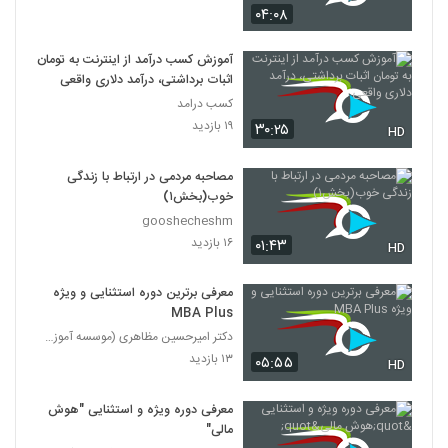
۰۴:۰۸
آموزش کسب درآمد از اینترنت به تومان
اثبات برداشتی، درآمد دلاری واقعی
کسب درامد
۱۹ بازدید
۳۰:۲۵
HD
مصاحبه مردمی در ارتباط با زندگی
خوب(بخش۱)
gooshecheshm
۱۶ بازدید
۰۱:۴۳
HD
معرفی برترین دوره استثنایی و ویژه
MBA Plus
دکتر امیرحسین مظاهری (موسسه آموزش عالی ثروت آفرینا
۱۳ بازدید
۰۵:۵۵
HD
معرفی دوره ویژه و استثنایی "هوش
مالی"