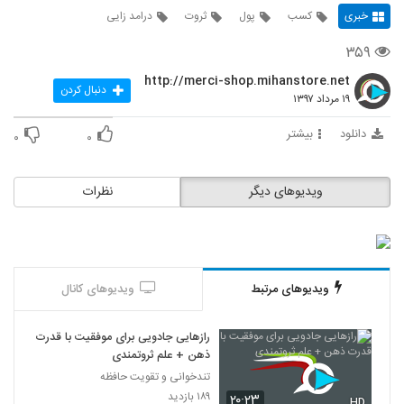
خبری
کسب
پول
ثروت
درامد زایی
۳۵۹
http://merci-shop.mihanstore.net
دنبال کردن
۱۹ مرداد ۱۳۹۷
دانلود
بیشتر
۰
۰
ویدیوهای دیگر
نظرات
ویدیوهای مرتبط
ویدیوهای کانال
رازهایی جادویی برای موفقیت با قدرت
ذهن + علم ثروتمندی
تندخوانی و تقویت حافظه
۱۸۹ بازدید
۲۰:۲۳
HD