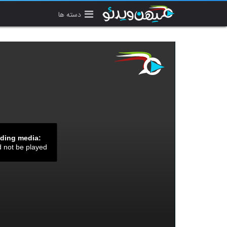
دسته ها
ading media:
d not be played