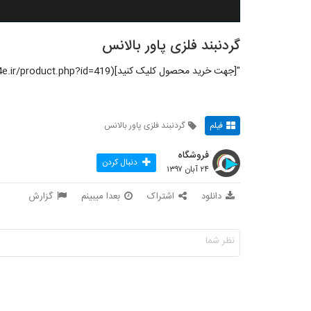
گردنبند فلزی پاور بالانس
"[جهت خرید محصول کلیک کنید](http://114e.ir/product.php?id=419)"
فیلم
گردنبند فلزی پاور بالانس
فروشگاه
دنبال کردن
۲۴ آبان ۱۳۹۷
دانلود
اشتراک
بعدا میبینم
گزارش