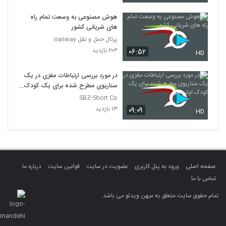
هوش مصنوعی به وسعت تمام راه
های شریانی کشور
پرتال حمل و نقل iranway
۲۰۳ بازدید
۰۶:۵۲
HD
در مورد بررسی ارتباطات مغزی در یک
سناریوی مطرح شده برای یک کودک
اوتیسمی
SBZ-Short Co
۱۳ بازدید
۰۹:۰۹
HD
صفحه اصلی
ورود به پنل کاربری
عضویت در سایت
قوانین سایت
درباره ما
تماس با ما
تمام حقوق سایت متعلق به میهن ویدئو می باشد.