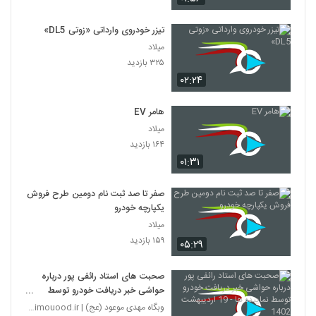
تیزر خودروی وارداتی «زوتی DL5»
میلاد
۳۲۵ بازدید
۰۲:۲۴
هامر EV
میلاد
۱۶۴ بازدید
۰۱:۳۱
صفر تا صد ثبت نام دومین طرح فروش
یکپارچه خودرو
میلاد
۱۵۹ بازدید
۰۵:۲۹
صحبت های استاد رائفی پور درباره
حواشی خبر دریافت خودرو توسط
نماینده ها - 19 اردیبهشت 1402
وبگاه مهدی موعود (عج) | mahdimouood.ir