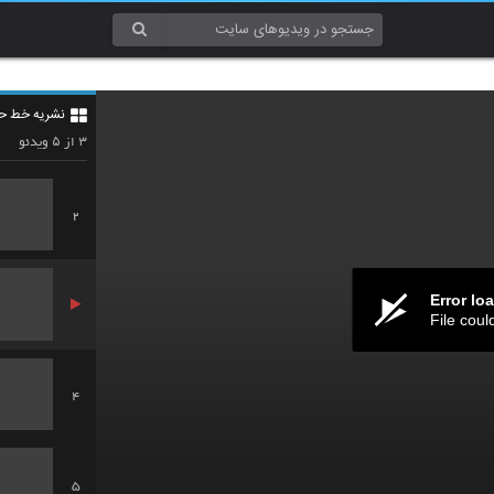
نشریه خط حز
1
۵
۳
از
ویدئو
2
Error lo
File coul
4
5