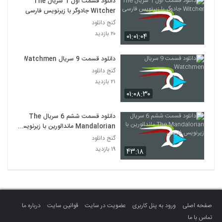
دانلود قسمت اول 1 سریال The
Witcher جادوگر با زیرنویس فارسی
گنج دانلود
۲۰ بازدید
۰۱:۰۱:۰۴
دانلود قسمت 9 سریال Watchmen
گنج دانلود
۲۱ بازدید
۰۱:۰۸:۳۰
دانلود قسمت ششم 6 سریال The
Mandalorian ماندالورین با زیرنویس
فارسی
گنج دانلود
۱۹ بازدید
۴۳:۱۸
صفحه اصلی
ورود به پنل کاربری
عضویت در سایت
قوانین سایت
درباره ما
تماس با ما