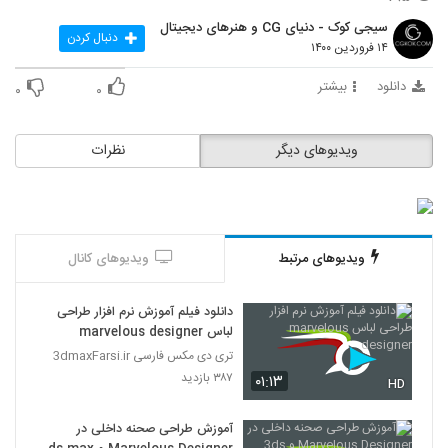
35
سیجی کوک - دنیای CG و هنرهای دیجیتال
دنبال کردن
۱۴ فروردین ۱۴۰۰
آموزش مدلسازی و رندرینگ ماسک ایمنی در
ZBrush و KeyShot
دانلود
بیشتر
36
۰
۰
۱۸۷ بازدید
آموزش واقعیت مجازی در تری دی مکس و
ویدیوهای دیگر
نظرات
یونیتی
37
۲۲۱ بازدید
آموزش طراحی سلاح در اسکچاپ
۱۸۳ بازدید
38
ویدیوهای مرتبط
ویدیوهای کانال
آموزش مدلسازی اسلحه کلاش در تری دی
دانلود فیلم آموزش نرم افزار طراحی
مکس
39
لباس marvelous designer
۴۴۲ بازدید
تری دی مکس فارسی 3dmaxFarsi.ir
آموزش مدل سازی کوچه و خیابان در مایا و
۳۸۷ بازدید
۰۱:۱۳
HD
زیبراش
40
۲۰۱ بازدید
آموزش طراحی صحنه داخلی در