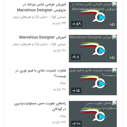
۲۰۷ بازدید
52
آموزش طراحی لباس مردانه در
مارولوس Marvelous Designer
سیجی کوک - دنیای CG و هنرهای دیجیتال
آموزش ایجاد Game Assets در تری دی
مکس و زیبراش
۱۹۳ بازدید
۰۱:۵۹
HD
53
۱۹۹ بازدید
آموزش Marvelous Designer
آموزش طراحی محیط در آنریل انجین –
سیجی کوک - دنیای CG و هنرهای دیجیتال
Unreal Engine 4
54
۱۸۱ بازدید
۱۹۰ بازدید
۰۹:۱۱
HD
آموزش ایجاد کاراکتر تخیلی در زیبراش و
فتوشاپ
تفاوت اینترنت عادی با فیبر نوری در
55
۱۷۰ بازدید
چیست؟
میلاد
آموزش طراحی جواهرات در زیبراش –
۲۱۰ بازدید
ZBrush
۰۱:۱۵
56
۲۱۶ بازدید
راه‌های تقویت حس مسئولیت‌پذیری
آموزش تکنیک AOV Manipulation در
در کودکان
Nuke
میلاد
57
۲۲۵ بازدید
۱۸۶ بازدید
۰۲:۲۰