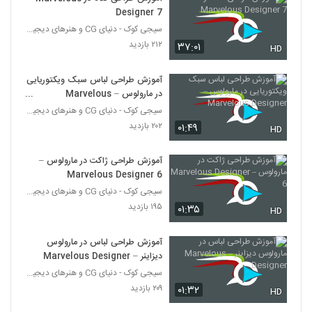
Designer 7
آموزش مدلسازی سقف ارگانیک در راینو
سیجی کوک - دنیای CG و هنرهای دیجیتال
۱۹۷ بازدید
۲۱۲ بازدید
۳۷:۰۱
47
HD
آموزش طراحی لباس سبک ویکتوریایی
آموزش ریگ کردن در مایا – ریگ کردن یک
موجود دریایی
در مارولوس – Marvelous
48
۱۸۲ بازدید
Designer
سیجی کوک - دنیای CG و هنرهای دیجیتال
۲۰۲ بازدید
۰۱:۴۹
HD
آموزش ریگ کاراکتر در مایا
۱۹۹ بازدید
49
آموزش طراحی ژاکت در مارولوس –
Marvelous Designer 6
آموزش ایجاد آتش و انفجار در هودینی
سیجی کوک - دنیای CG و هنرهای دیجیتال
۲۱۴ بازدید
۱۹۵ بازدید
۰۱:۳۵
HD
50
آموزش طراحی لباس در مارولوس
آموزش انجین مکسول رندر – Maxwell
دیزاینر – Marvelous Designer
Render
51
سیجی کوک - دنیای CG و هنرهای دیجیتال
۱۹۷ بازدید
۲۰۹ بازدید
۰۱:۳۲
HD
آموزش اسکالپ کاراکتر در ZBrush