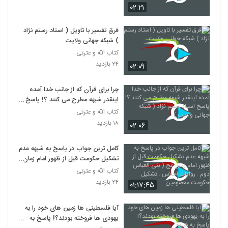
۰۲:۲۱
فرق تفسیر با تاویل ( استاد رستم نژاد
) شبکه جهانی ولایت
کتاب الله و عترتی
۲۴ بازدید
۰۲:۰۹
چرا برای قرآن که از جانب خدا آمده
اینقدر شبهه مطرح می کنند ؟! پاسخ
استاد رستم نژاد ( شبکه جهانی ولایت )
کتاب الله و عترتی
۱۸ بازدید
۰۲:۰۶
کامل ترین جواب در پاسخ به شبهه عدم
تشکیل حکومت قبل از ظهور امام زمان
عج ( بنی العباس دوم . روایات احلاس
کتاب الله و عترتی
. تشکیل حکومت معصومین
۲۴ بازدید
۰۱:۱۷:۴۵
آیا فلسطینی ها زمین های خود را به
یهودی ها فروخته بودند؟! پاسخ به