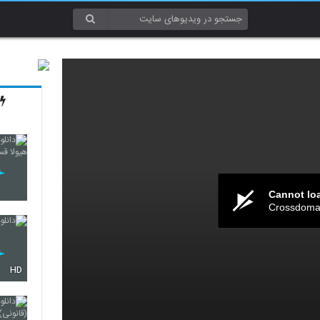
Cannot lo
Crossdomai
HD