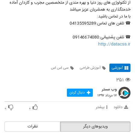
از تکنولوژی های روز دنیا و بهره مندی از متخصصین مجرب و کاردان آماده
خدمتگذاری به همشریان عزیز میباشد
با ما در تماس باشید:
☎ تلفن های تماس:04135595289
☎ تلفن پشتیبانی:09146674080
http://datacss.ir
آموزشی
آموزش طراحی
سی اس اس
۳۵۱
وب مستر
دنبال کردن
۱۷ مرداد ۱۳۹۷
دانلود
بیشتر
۰
۰
ویدیوهای دیگر
نظرات