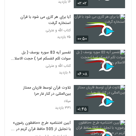
۱۶ بازدید
۰۲:۰۲
آیا برای هر کاری می شود با قرآن
استخاره گرفت
کتاب الله و عترتی
۲۵ بازدید
۰۰:۵۰
تفسیر آیه 83 سوره یوسف ( بل
سولت لکم انفسکم امرا ) حجت الاسلام
رستم نژاد
کتاب الله و عترتی
۸ بازدید
۰۶:۰۸
تلاوت قرآن توسط قاریان ممتاز
بین‌المللی در کنار غار حرا
میلاد
۳۳۱ بازدید
۰۱:۴۵
آیین اختتامیه طرح «حافظون رضوی»
با تجلیل از 505 حافظ قرآن کریم در
حرم مطهر رضوی