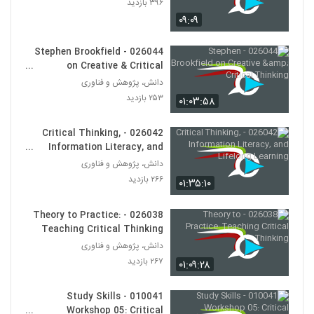
۳۹۶ بازدید
030034 - تفکر انتقادی (سری اول)
۰۹:۰۹
۶۷۳ بازدید
39
026044 - Stephen Brookfield
030035 - تفکر انتقادی (سری اول)
on Creative & Critical
۶۴۰ بازدید
Thinking
40
دانش، پژوهش و فناوری
۲۵۳ بازدید
۰۱:۰۳:۵۸
030036 - نظریه انتخاب عقلانی
۴۸۵ بازدید
026042 - Critical Thinking,
41
Information Literacy, and
Lifelong Learning
دانش، پژوهش و فناوری
030042 - نظریه دانش
۲۶۶ بازدید
۰۱:۳۵:۱۰
۵۳۳ بازدید
42
026038 - Theory to Practice:
030043 - نظریه دانش
Teaching Critical Thinking
۴۸۸ بازدید
دانش، پژوهش و فناوری
43
۲۶۷ بازدید
۰۱:۰۹:۲۸
030044 - نظریه دانش
010041 - Study Skills
۵۲۶ بازدید
44
Workshop 05: Critical