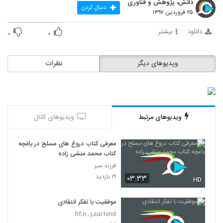
دانش، پژوهش و فناوری
33
دنبال کردن
۲۵ فروردین ۱۳۹۷
030029 - تفکر انتقادی (سری اول)
دانلود
بیشتر
۰
۰
۵۸۳ بازدید
34
ویدیوهای دیگر
نظرات
030030 - تفکر انتقادی (سری اول)
۶۰۱ بازدید
35
030031 - تفکر انتقادی (سری اول)
ویدیوهای مرتبط
ویدیوهای کانال
۵۶۲ بازدید
36
معرفی کتاب دروغ های مسلح در باغچه
030032 - تفکر انتقادی (سری اول)
کتاب محمد منشی زاده
۶۴۳ بازدید
37
فرزند سبز
۱۹ بازدید
۰۳:۳۳
HD
030033 - تفکر انتقادی (سری اول)
۵۷۳ بازدید
موفقیت با تفکر انتقادی
38
fif,n , j,sui tvnd