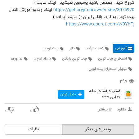
شروع کنید . مطمعن باشید پشیمون نمیشید . لینک سایت :
https://get.cryptobrowser.site/3075970
لینک ویدیو آموزش انتقال
بیت کوین به کارت بانکی ایران :( سایت آپارات )
https://www.aparat.com/v/0YhTj
آموزشی
کسب درآمد
دلار
بیت کوین
استخراج بیت کوین
بیت کوین رایگان
cryptotab
crypto
مرورگر استخراج بیت کوین
۲۹۷
کسب درآمد در خانه
دنبال کردن
۱۷ آبان ۱۳۹۷
دانلود
بیشتر
۰
۰
ویدیوهای دیگر
نظرات