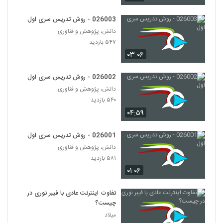
Pedagogy (A Comparison of
31
Learners)
۲۵۶ بازدید
026003 - روش تدریس سری اول
دانش، پژوهش و فناوری
026032 - Andragogy: 5.Andragogy vs
Pedagogy (A Comparison of
۵۴۷ بازدید
32
Process)
۲۷۷ بازدید
۰۳:۰۶
026033 - Neuroscience and learning
026002 - روش تدریس سری اول
workshop
33
دانش، پژوهش و فناوری
۲۵۹ بازدید
۵۴۰ بازدید
026034 - How Students Learn:
۰۴:۵۹
Strategies for Teaching from the
34
Psychology of Learning
۲۵۶ بازدید
026001 - روش تدریس سری اول
دانش، پژوهش و فناوری
026035 - Waking Up From
۵۸۱ بازدید
PowerPoint Induced Sleep
35
۲۸۰ بازدید
۰۱:۰۶
026036 - Dealing With Cheating and
تفاوت اینترنت عادی با فیبر نوری در
Plagarism
چیست؟
36
۲۸۶ بازدید
میلاد