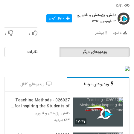
14
۵۹۱
دانش، پژوهش و فناوری
026015 - ارائه موثر (3)
دنبال کردن
۲۲ فروردین ۱۳۹۷
۳۷۹ بازدید
15
دانلود
بیشتر
۰
۰
026016 - ارائه موثر (4)
۴۶۰ بازدید
16
ویدیوهای دیگر
نظرات
026017 - ارائه موثر (5)
۵۱۶ بازدید
17
ویدیوهای مرتبط
ویدیوهای کانال
026018 - ارائه موثر (6)
۴۱۳ بازدید
18
026027 - Teaching Methods
for Inspiring the Students of
the Future
026019 - ارائه موثر (7)
دانش، پژوهش و فناوری
۴۲۹ بازدید
۲۸۳ بازدید
۱۷:۴۱
19