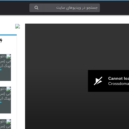
Cannot lo
Crossdomai